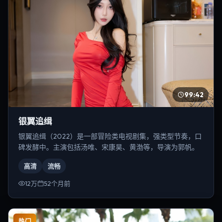
99:42
银翼追缉
银翼追缉（2022）是一部冒险类电视剧集，强类型节奏，口
碑发酵中。主演包括汤唯、宋康昊、黄渤等，导演为郭帆。
高清
流畅
12万
52个月前
热门