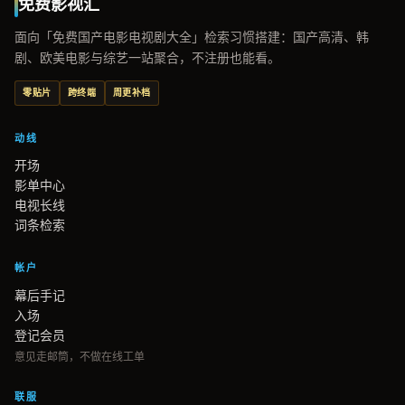
免费影视汇
面向「免费国产电影电视剧大全」检索习惯搭建：国产高清、韩
剧、欧美电影与综艺一站聚合，不注册也能看。
零贴片
跨终端
周更补档
动线
开场
影单中心
电视长线
词条检索
帐户
幕后手记
入场
登记会员
意见走邮筒，不做在线工单
联服