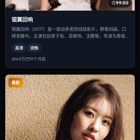
99:50
银翼回响
银翼回响（2017）是一部战争类院线级影片，群像刻画，口
碑发酵中。主演包括章子怡、梁朝伟、沈腾等，导演为奉俊
昊。
高清
流畅
4.5万
111个月前
最新