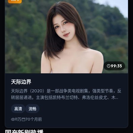
99:35
天际边界
天际边界（2020）是一部战争类电视剧集，强类型节奏，反
转层层递进。主演包括凯特·布兰切特、弗洛伦丝·皮尤、木村
拓哉等，导演为陈凯歌。
高清
流畅
11万
70个月前