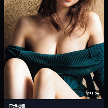
99:06
异境档案