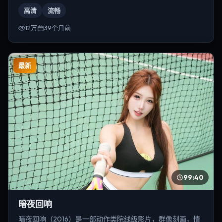
克里斯托弗·诺兰。
高清
流畅
12万
39个月前
最新
99:40
暗夜回响
暗夜回响（2016）是一部动作类院线级影片，群像刻画，情