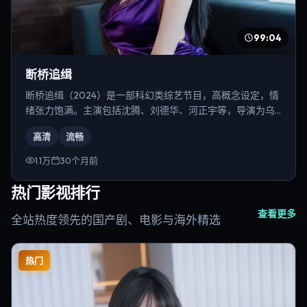
99:04
断桥追缉
断桥追缉（2024）是一部科幻类综艺节目，高概念设定，情
绪张力饱满。主演包括沈腾、刘德华、河正宇等，导演为乌
尔善。
高清
流畅
1.1万
30个月前
热门影视排行
查看更多
全站热度领先的国产剧、电影与海外精选
热门