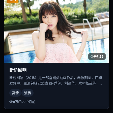
99:59
断桥回响
断桥回响（2018）是一部喜剧类动画作品，群像刻画，口碑
发酵中。主演包括安雅·泰勒-乔伊、刘德华、木村拓哉等，导
演为宁浩。
高清
流畅
11万
92个月前