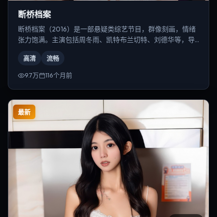
断桥档案
断桥档案（2016）是一部悬疑类综艺节目，群像刻画，情绪
张力饱满。主演包括周冬雨、凯特·布兰切特、刘德华等，导
演为李安。
高清
流畅
9.7万
116个月前
最新