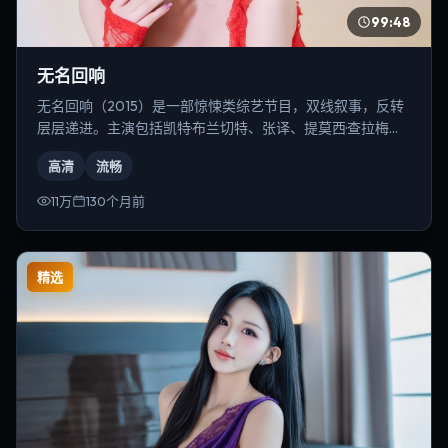
99:48
无名回响
无名回响（2015）是一部惊悚类综艺节目，双线叙事，反转
层层递进。主演包括凯特·布兰切特、张译、提莫西·查拉梅
等，导演为李安。
高清
流畅
11万
130个月前
精选