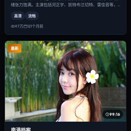
绪张力饱满。主演包括河正宇、凯特·布兰切特、雷佳音等，
导演为是枝裕和。
高清
流畅
9.7万
121个月前
最新
99:16
南港档案