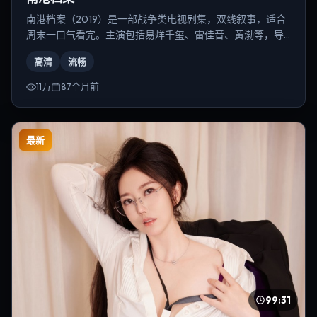
南港档案（2019）是一部战争类电视剧集，双线叙事，适合
周末一口气看完。主演包括易烊千玺、雷佳音、黄渤等，导
演为宁浩。
高清
流畅
11万
87个月前
最新
99:31