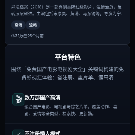
异境档案（2018）是一部喜剧类院线级影片，温情治愈，反
转层层递进。主演包括宋康昊、黄渤、马东锡等，导演为宁
浩。
高清
流畅
3.1万
95个月前
平台特色
围绕「免费国产电影电视剧大全」关键词构建的免
费影视汇体验：省注册、重片单、偏高清
🎬
数万部国产高清
聚合国产电影、电视剧与综艺片单，覆盖动作、喜
剧、爱情等全类型，检索快、更新勤。
不注册懒人模式