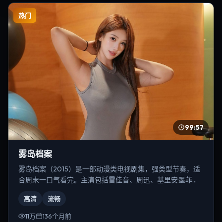
热门
99:57
雾岛档案
雾岛档案（2015）是一部动漫类电视剧集，强类型节奏，适
合周末一口气看完。主演包括雷佳音、周迅、基里安·墨菲
等，导演为冯小刚。
高清
流畅
11万
136个月前